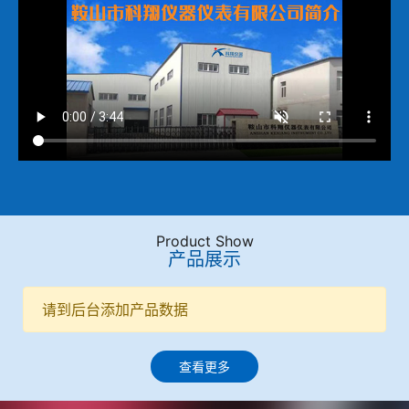
Product Show
产品展示
请到后台添加产品数据
查看更多