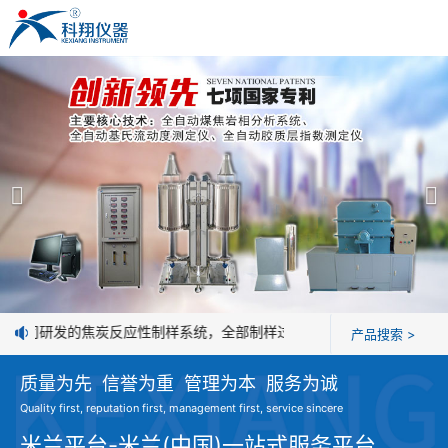
米兰平台
米兰平台
产品展示
＞
公司简介
焦炭高温性能检测系统
米兰平台
焦化行业检测及优化配煤设备
企业业绩
球团矿/烧结矿/块矿高温冶金性能检测系统
技术交流
公司研发的焦炭反应性制样系统，全部制样过程机械化操作，没有人为误
产品搜索 >
烧结/球团优化配矿研究设备
视频观赏
质量为先 信誉为重 管理为本 服务为诚
Quality first, reputation first, management first, service sincere
高炉配吹煤检测设备
标准下载
米兰平台-米兰(中国)一站式服务平台